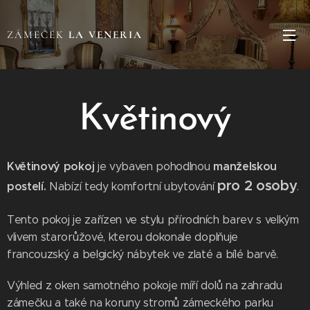
ZÁMEČEK
LA VENERIA
Květinový
Květinový pokoj
manželskou
je vybaven pohodlnou
pro 2 osoby
postelí.
Nabízí tedy komfortní ubytování
.
Tento pokoj je zařízen ve stylu přírodních barev s velkým
vlivem starorůžové, kterou dokonale doplňuje
francouzský a belgický nábytek ve zlaté a bílé barvě.
Výhled z oken samotného pokoje míří dolů na zahradu
zámečku a také na koruny stromů zámeckého parku