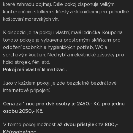
které zahradu objímají. Dále pokoj disponuje velkým
konferenčním stolkem s křesly a skleničkami pro pohodlné
koštování moravských vín.
K dispozici je na pokoji i vlastní, malá lednička. Koupelna
tohoto pokoje je vybavena prostornými skříňkami pro
odložení osobních a hygienických potřeb, WC a
sprchovým koutem. Nechybí ani elektrické zásuvky pro
holíci strojek, fén, atd.
P
okoj má vlastní klimatizaci.
Jako v každém pokoji, je zde bezplatné bezdrátové
internetové připojení.
Cena za 1 noc pro dvě osoby je 2450,- Kč, pro jednu
osobu 2050,- Kč.
dvou
přistýlek
8
00,-
V tomto pokoji možnost až
za
Kč/osoba/noc.