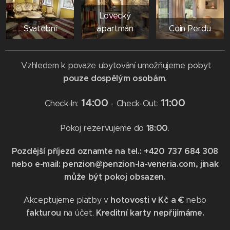
Lovecký
Svatební
apartmán
Coin Perdu
Vzhledem k povaze ubytování umožňujeme pobyt
pouze dospělým osobám.
14:00
11:00
Check-In:
-
Check-Out:
18:00
Pokoj rezervujeme do
.
Pozdější příjezd oznamte na tel.: +420 737 684 308
nebo e-mail: penzion@penzion-la-veneria.com, jinak
může být pokoj obsazen.
hotovosti v Kč a €
Akceptujeme platby v
nebo
fakturou
Kreditní karty nepřijímáme.
na účet.