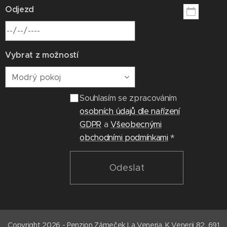
Odjezd
Vybrat z možností
Souhlasím se zpracováním
osobních údajů dle nařízení
GDPR
a
Všeobecnými
obchodními podmínkami
Odeslat
Copyright 2026 - Penzion Zámeček La Veneria, K Venerii 82, 691